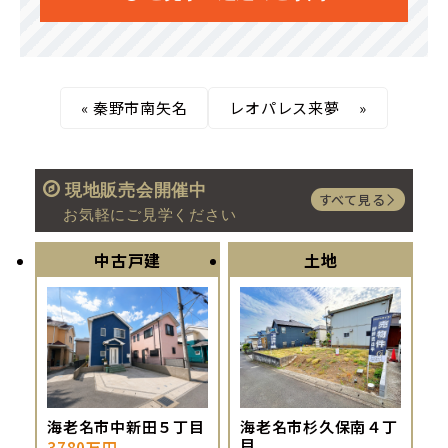
«
秦野市南矢名
レオパレス来夢
»
現地販売会開催中
すべて見る
お気軽にご見学ください
中古戸建
土地
海老名市中新田５丁目
海老名市杉久保南４丁
目
3780万円