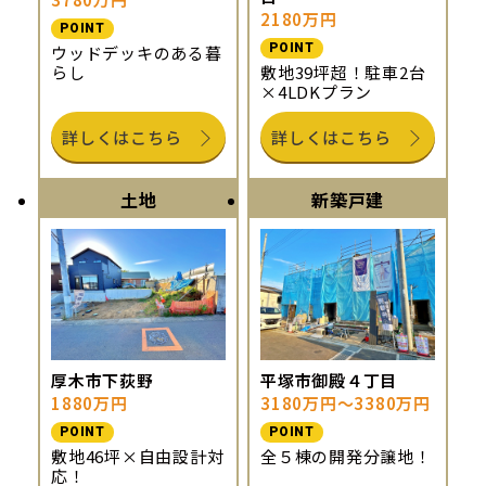
2180万円
POINT
POINT
ウッドデッキのある暮
らし
敷地39坪超！駐車2台
×4LDKプラン
詳しくはこちら
詳しくはこちら
土地
新築戸建
厚木市下荻野
平塚市御殿４丁目
1880万円
3180万円～3380万円
POINT
POINT
敷地46坪×自由設計対
全５棟の開発分譲地！
応！