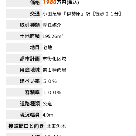
価格
1980
万円
(税込)
交通
小田急線『伊勢原』駅【徒歩２１分】
取引種類
専任媒介
土地面積
2
195.26m
地目
宅地
都市計画
市街化区域
用途地域
第１種低層
建ぺい率
５０％
容積率
１００％
道路種類
公道
現況幅員
4.0ｍ
接道間口と向き
北東角地