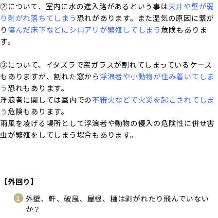
②について、室内に水の進入路があるという事は
天井や壁が弱
り剥がれ落ちてしまう
恐れがあります。また湿気の原因に繋が
り
傷んだ床下などにシロアリが繁殖してしまう
危険もありま
す。
③について、イタズラで窓ガラスが割れてしまっているケース
もありますが、割れた窓から
浮浪者や小動物が住み着いてしま
う
恐れもあります。
浮浪者に関しては室内での
不審火などで火災を起こされてしま
う
危険もあります。
雨風を凌げる場所として浮浪者や動物の侵入の危険性に併せ害
虫が繁殖をしてしまう場合もあります。
【外回り】
外壁、軒、破風、屋根、樋は剥がれたり飛んでいない
か？