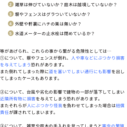
雑草は伸びていないか？庭木は越境していないか？
塀やフェンスはグラついていないか？
外壁や軒裏にハチの巣は無いか？
水道メーターの止水栓は閉めているか？
等があげられ、これらの事から繋がる危険性としては…
①について、塀やフェンスが倒れ、
人や車などにぶつかり損害
を与えてしまう
恐れがあります。
また倒れてしまった際に
道を塞いでしまい通行にも影響
を出し
てしまったケースもあります。
②について、台風や劣化の影響で建物の一部が落下してしまい
近隣所有物に損害
を与えてしまう恐れがあります。
またそれらが
人にぶつかり怪我
を負わせてしまった場合は
賠償
責任
が課されてしまいます。
③について、雑草や庭木の手入れを怠ってしまうと
害虫の繁殖