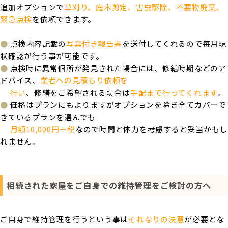
追加オプションで
草刈り、庭木剪定、害虫駆除、不要物廃棄、
緊急点検
を依頼できます。
●
点検内容記載の
写真付き報告書
を送付してくれるので毎月現
状確認が行う事が可能です。
●
点検時に異常個所が発見された場合には、修繕時期などのア
ドバイス、
業者への見積もり依頼を
行い
、修繕をご希望される場合は
手配まで行ってくれます
。
●
価格はプランにもよりますがオプションを除き全てカバーで
きているプランを選んでも
月額10,000円＋税
なので時間と体力を考慮すると妥当かもし
れません。
相続された家屋をご自身での維持管理をご検討の方へ
ご自身で維持管理を行うという事は
それなりの決意
が必要とな