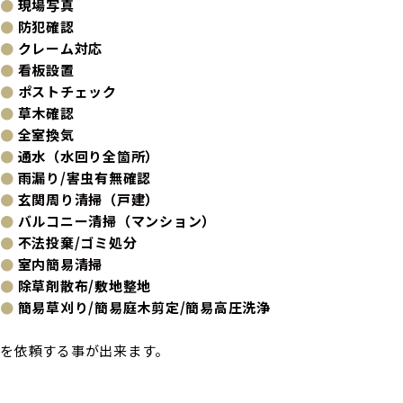
●
現場写真
●
防犯確認
●
クレーム対応
●
看板設置
●
ポストチェック
●
草木確認
●
全室換気
●
通水（水回り全箇所）
●
雨漏り
/
害虫有無確認
●
玄関周り清掃（戸建）
●
バルコニー清掃（マンション）
●
不法投棄
/
ゴミ処分
●
室内簡易清掃
●
除草剤散布
/
敷地整地
●
簡易草刈り
/
簡易庭木剪定
/
簡易高圧洗浄
を依頼する事が出来ます。