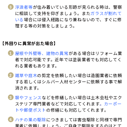
浮浪者等
が住み着いている形跡が見られる時は、警察
に相談して支持を仰ぎましょう。また
ガラスが割れて
いる
場合には侵入経路になり兼ねないので、すぐに修
理する等の対策をしましょう。
【外回りに異常が出た場合】
屋根や外壁等、建物の異常
がある場合はリフォーム業
者で対応可能です。近年では塗装業者でも対応してく
れる業者もあります。
雑草や庭木
の剪定を依頼したい場合は造園業者に依頼
する若しくはシルバー人材センターに依頼する事で解
消されます。
塀やフェンス
などを修繕したい場合は土木会社やエク
ステリア専門業者などで対応してくれます
。
カーポー
トや郵便ポスト
の修繕にも対応してくれます。
ハチの巣の駆除
につきましては害虫駆除と同様で専門
業者に依頼しましょう。ご自身で駆除をするのはとて